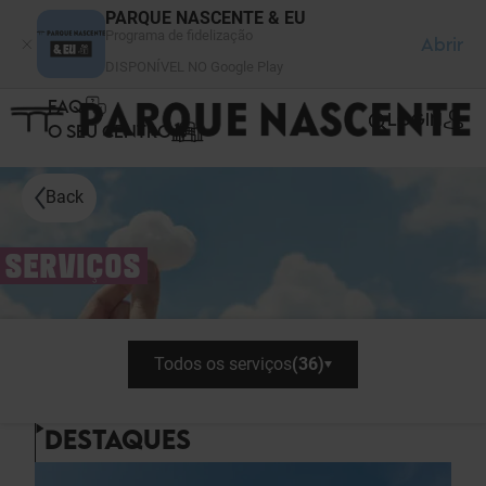
Painel de Gerenciamento de Cookies
PARQUE NASCENTE & EU
Programa de fidelização
Abrir
DISPONÍVEL NO Google Play
FAQ
LOGIN
O SEU CENTRO
Back
SERVIÇOS
Todos os serviços
(
36
)
DESTAQUES