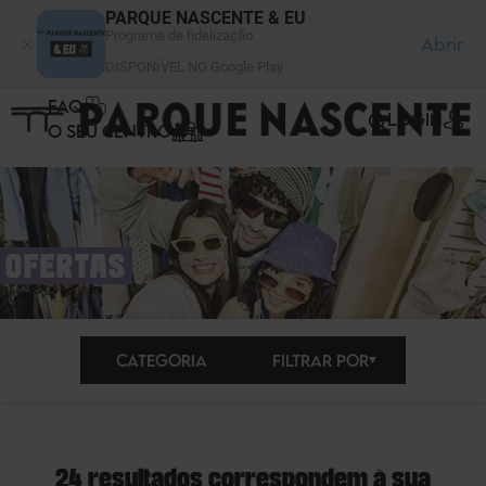
Painel de Gerenciamento de Cookies
PARQUE NASCENTE & EU
Programa de fidelização
Abrir
DISPONÍVEL NO Google Play
FAQ
LOGIN
O SEU CENTRO
OFERTAS
CATEGORIA
FILTRAR POR
24 resultados correspondem à sua