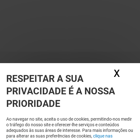
X
Ocul
RESPEITAR A SUA
PRIVACIDADE É A NOSSA
PRIORIDADE
Ao navegar no site, aceita o uso de cookies, permitindo-nos medir
o tráfego do nosso site e oferecer-lhe serviços e conteúdos
adequados às suas áreas de interesse. Para mais informações ou
para alterar as suas preferências de cookies,
clique nas