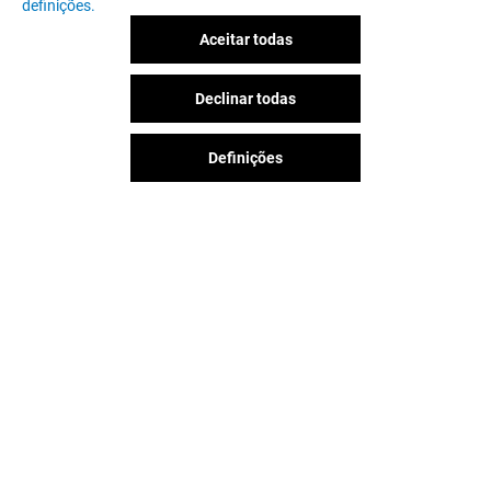
definições.
Aceitar todas
Declinar todas
Definições
A diversão nunca acaba no
Parque Nascente, siga-nos nas
redes sociais!