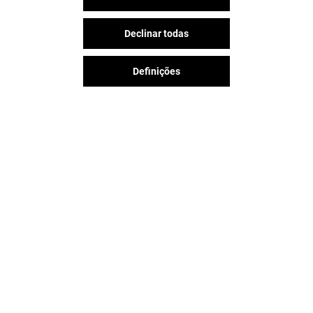
Declinar todas
Definições
A diversão nunca acaba no
Parque Nascente, siga-nos nas
redes sociais!