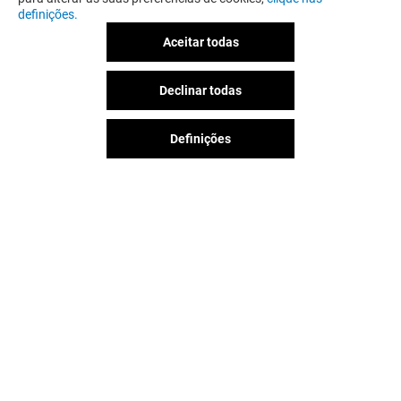
definições.
Aceitar todas
Declinar todas
Definições
SMK DENIM&CO.
ORO VIVO
Aberto
Aberto
A diversão nunca acaba no
Parque Nascente, siga-nos nas