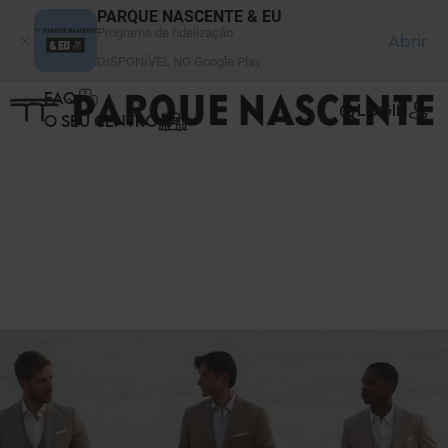
Painel de Gerenciamento de Cookies
PARQUE NASCENTE & EU
Programa de fidelização
Abrir
DISPONÍVEL NO Google Play
FAQ
LOGIN
O SEU CENTRO