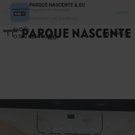
Painel de Gerenciamento de Cookies
PARQUE NASCENTE & EU
Programa de fidelização
Abrir
DISPONÍVEL NO Google Play
FAQ
LOGIN
O SEU CENTRO