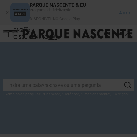
Painel de Gerenciamento de Cookies
PARQUE NASCENTE & EU
Programa de fidelização
Abrir
DISPONÍVEL NO Google Play
FAQ
LOGIN
O SEU CENTRO
Exemplos de pesquisa:
"
Crianças
",
"
Horários
",
"
Estacionamento
",
"
Serviços
",