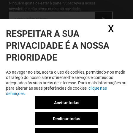
Ninguém gosta de estar à parte. Subscreva a nossa
newsletter e não perca nenhuma novidade.
X
Ocul
Veja aqui a nossa política de proteção de
RESPEITAR A SUA
dados pessoais
.
PRIVACIDADE É A NOSSA
GANHE SEMPRE POR SER MEMBRO
PRIORIDADE
Seja membro do PARQUE NASCENTE para
beneficiar de vantagens, ofertas e serviços
exclusivos no Parque Nascente e junto dos seus
Ao navegar no site, aceita o uso de cookies, permitindo-nos medir
parceiros.
o tráfego do nosso site e oferecer-lhe serviços e conteúdos
adequados às suas áreas de interesse. Para mais informações ou
para alterar as suas preferências de cookies,
clique nas
definições.
Termos e Condições de Utilização
Aceitar todas
Notas Legais
Política de Privacidade
Livro de Reclamações Eletrónico
Declinar todas
Política Energética e Ambiental