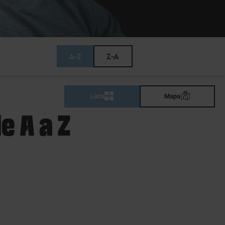
A-Z
Z-A
Lista
Mapa
e A a Z