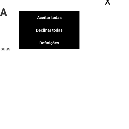
X
Ocul
SA
Aceitar todas
Declinar todas
Definições
 suas